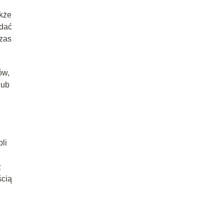
akże
udać
czas
ów,
lub
li
z
ścią