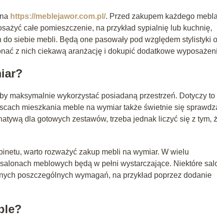
 na
https://meblejawor.com.pl/
. Przed zakupem każdego mebl
sażyć całe pomieszczenie, na przykład sypialnię lub kuchnię,
o siebie mebli. Będą one pasowały pod względem stylistyki o
onać z nich ciekawą aranżację i dokupić dodatkowe wyposażen
iar?
żeby maksymalnie wykorzystać posiadaną przestrzeń. Dotyczy to
jscach mieszkania meble na wymiar także świetnie się sprawdz
atywą dla gotowych zestawów, trzeba jednak liczyć się z tym, 
binetu, warto rozważyć zakup mebli na wymiar. W wielu
salonach meblowych będą w pełni wystarczające. Niektóre sal
tnych poszczególnych wymagań, na przykład poprzez dodanie
ble?