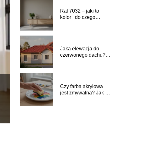
Ral 7032 – jaki to
kolor i do czego
pasuje?
Jaka elewacja do
czerwonego dachu?
Inspiracje i kolory
Czy farba akrylowa
jest zmywalna? Jak ją
prawidłowo czyścić?