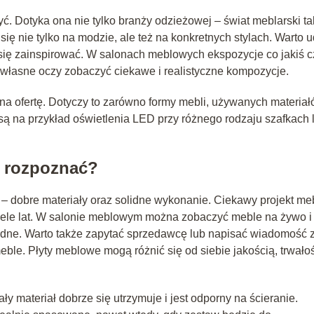
yć. Dotyka ona nie tylko branży odzieżowej – świat meblarski t
się nie tylko na modzie, ale też na konkretnych stylach. Warto 
 się zainspirować. W salonach meblowych ekspozycje co jakiś 
łasne oczy zobaczyć ciekawe i realistyczne kompozycje.
a ofertę. Dotyczy to zarówno formy mebli, używanych materiał
są na przykład oświetlenia LED przy różnego rodzaju szafkach 
e rozpoznać?
 – dobre materiały oraz solidne wykonanie. Ciekawy projekt meb
wiele lat. W salonie meblowym można zobaczyć meble na żywo i
idne. Warto także zapytać sprzedawcę lub napisać wiadomość 
eble. Płyty meblowe mogą różnić się od siebie jakością, trwało
y materiał dobrze się utrzymuje i jest odporny na ścieranie.