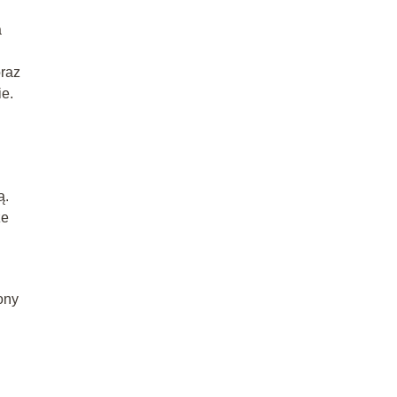
a
raz
ie.
ą.
że
ony