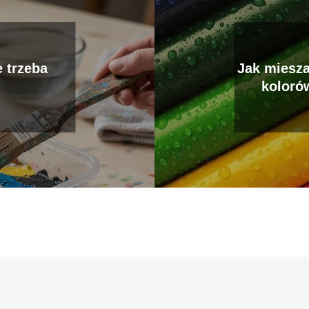
 trzeba
Jak miesza
koloró