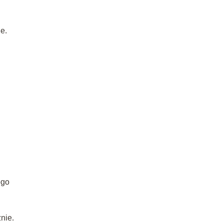
e.
ego
nie.