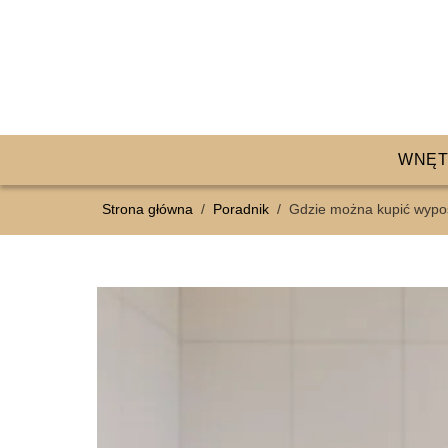
WNĘT
Strona główna
/
Poradnik
/
Gdzie można kupić wypo