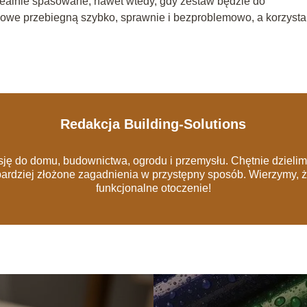
dealnie spasowane, nawet wtedy, gdy zestaw będzie do
we przebiegną szybko, sprawnie i bezproblemowo, a korzysta
Redakcja Building-Solutions
sję do domu, budownictwa, ogrodu i przemysłu. Chętnie dziel
bardziej złożone zagadnienia w przystępny sposób. Wierzymy, 
funkcjonalne otoczenie!