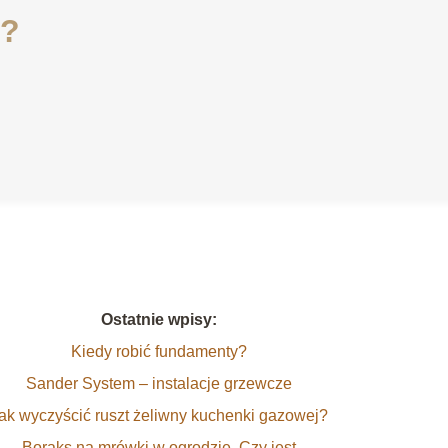
i?
Ostatnie wpisy:
Kiedy robić fundamenty?
Sander System – instalacje grzewcze
ak wyczyścić ruszt żeliwny kuchenki gazowej?
Boraks na mrówki w ogrodzie. Czy jest