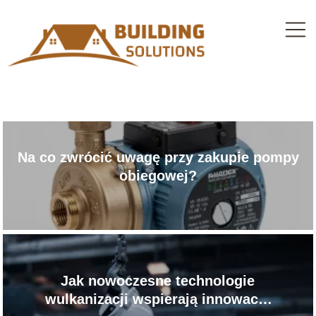
Na co zwrócić uwagę przy zakupie pompy
obiegowej?
Jak nowoczesne technologie
wulkanizacji wspierają innowacje