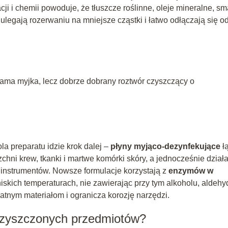
cji i chemii powoduje, że tłuszcze roślinne, oleje mineralne, sm
ulegają rozerwaniu na mniejsze cząstki i łatwo odłączają się o
sama myjka, lecz dobrze dobrany roztwór czyszczący o
a preparatu idzie krok dalej –
płyny myjąco‑dezynfekujące
ł
hni krew, tkanki i martwe komórki skóry, a jednocześnie działa
 instrumentów. Nowsze formulacje korzystają z
enzymów w
w niskich temperaturach, nie zawierając przy tym alkoholu, aldeh
ikatnym materiałom i ogranicza korozję narzędzi.
czyszczonych przedmiotów?