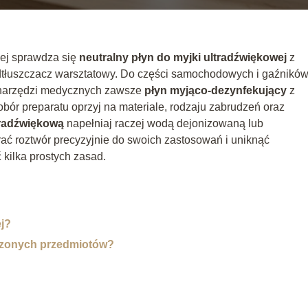
piej sprawdza się
neutralny płyn do myjki ultradźwiękowej
z
 odtłuszczacz warsztatowy. Do części samochodowych i gaźnikó
 narzędzi medycznych zawsze
płyn myjąco‑dezynfekujący
z
Dobór preparatu oprzyj na materiale, rodzaju zabrudzeń oraz
tradźwiękową
napełniaj raczej wodą dejonizowaną lub
ać roztwór precyzyjnie do swoich zastosowań i uniknąć
 kilka prostych zasad.
ej?
czonych przedmiotów?