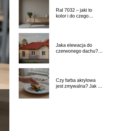
Ral 7032 – jaki to
kolor i do czego
pasuje?
Jaka elewacja do
czerwonego dachu?
Inspiracje i kolory
Czy farba akrylowa
jest zmywalna? Jak ją
prawidłowo czyścić?