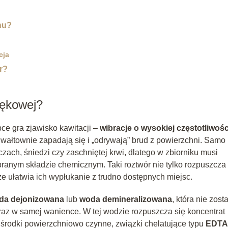
nu?
cja
r?
iękowej?
ce gra zjawisko kawitacji –
wibracje o wysokiej częstotliwośc
gwałtownie zapadają się i „odrywają” brud z powierzchni. Samo
czach, śniedzi czy zaschniętej krwi, dlatego w zbiorniku musi
ranym składzie chemicznym. Taki roztwór nie tylko rozpuszcza
że ułatwia ich wypłukanie z trudno dostępnych miejsc.
da dejonizowana
lub
woda demineralizowana
, która nie zost
raz w samej wanience. W tej wodzie rozpuszcza się koncentrat
 środki powierzchniowo czynne, związki chelatujące typu
EDTA