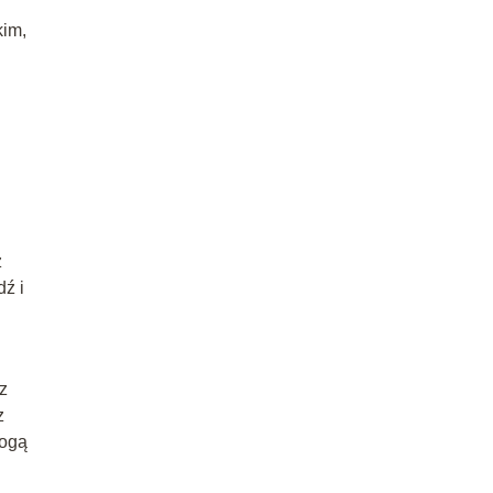
kim,
z
dź i
z
z
mogą