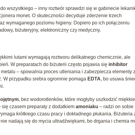
 do wszystkiego – inny roztwór sprawdzi się w gabinecie lekars
ekcjonera monet. O skuteczności decyduje zderzenie trzech
oraz wymaganego poziomu higieny. Dopiero po ich połączeniu
dowy, biżuteryjny, elektroniczny czy medyczny.
miękkimi lutami wymagają roztworu delikatnego chemicznie, ale
bień. W preparatach do biżuterii często pojawia się
inhibitor
 metalu – spowalnia proces utleniania i zabezpiecza elementy 
iedź. W przypadku srebra ogromnie pomaga
EDTA
, bo usuwa śnie
i.
ojętnym
, bez wodorotlenków, które mogłyby uszkodzić miękkie
e się czasem preparaty z dodatkiem
amoniaku
– radzi on sobie 
 wymaga krótkiego czasu pracy i dokładnego płukania. Biżuteria 
nie nadają się do mycia ultradźwiękami, bo drgania i chemia 