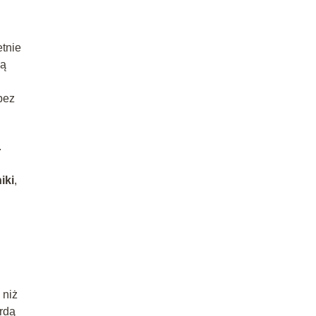
etnie
ką
bez
.
iki
,
 niż
ardą