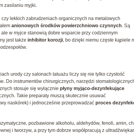
 zasilaniu myjki.
tu czy lekkich zabrudzeniach organicznych na metalowych
iałem
anionowych środków powierzchniowo czynnych
. Są
, ale w myjce stanowią dobre wsparcie przy codziennym
ny jest także
inhibitor korozji
, bo dzięki niemu częste kąpiele n
 podzespołów.
ach urody czy salonach tatuażu liczy się nie tylko czystość
ne. Do instrumentów chirurgicznych, narzędzi stomatologicznyc
znych stosuje się wyłącznie
płyny myjąco‑dezynfekujące
znych. Takie preparaty muszą skutecznie usuwać
rtwy naskórek) i jednocześnie przeprowadzać
proces dezynfekc
nzymatyczne, pozbawione alkoholu, aldehydów, fenoli, amin, ch
zewnej i tworzyw, a przy tym dobrze współpracują z ultradźwięka