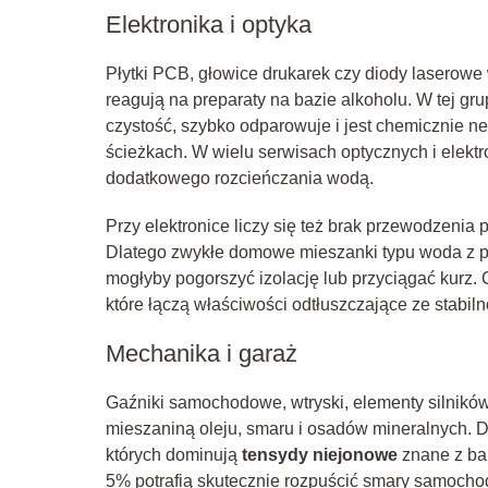
Elektronika i optyka
Płytki PCB, głowice drukarek czy diody laserow
reagują na preparaty na bazie alkoholu. W tej gru
czystość, szybko odparowuje i jest chemicznie n
ścieżkach. W wielu serwisach optycznych i elektr
dodatkowego rozcieńczania wodą.
Przy elektronice liczy się też brak przewodzenia 
Dlatego zwykłe domowe mieszanki typu woda z pł
mogłyby pogorszyć izolację lub przyciągać kur
które łączą właściwości odtłuszczające ze stabiln
Mechanika i garaż
Gaźniki samochodowe, wtryski, elementy silnikó
mieszaniną oleju, smaru i osadów mineralnych. D
których dominują
tensydy niejonowe
znane z bar
5% potrafią skutecznie rozpuścić smary samochod