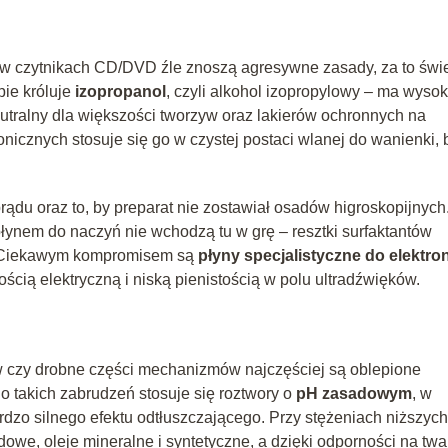
e w czytnikach CD/DVD źle znoszą agresywne zasady, za to świ
pie króluje
izopropanol
, czyli alkohol izopropylowy – ma wyso
eutralny dla większości tworzyw oraz lakierów ochronnych na
onicznych stosuje się go w czystej postaci wlanej do wanienki, 
prądu oraz to, by preparat nie zostawiał osadów higroskopijnych
ynem do naczyń nie wchodzą tu w grę – resztki surfaktantów
z. Ciekawym kompromisem są
płyny specjalistyczne do elektron
ością elektryczną i niską pienistością w polu ultradźwięków.
w czy drobne części mechanizmów najczęściej są oblepione
o takich zabrudzeń stosuje się roztwory o
pH zasadowym
, w
dzo silnego efektu odtłuszczającego. Przy stężeniach niższych
owe, oleje mineralne i syntetyczne, a dzięki odporności na tw