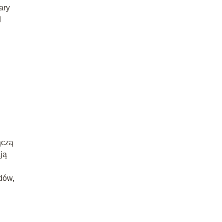
ary
d
ączą
ją
ydów,