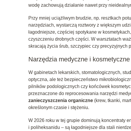
wodę zachowują działanie nawet przy nieidealnym
Przy mniej uciążliwym brudzie, np. resztkach po
narzędziach, wystarczą roztwory z większym udz
łagodniejsze, częściej spotykane w kosmetykach
czyszczeniu drobnych części. W warsztatach waż
skracają życia śrub, szczypiec czy precyzyjnych
Narzędzia medyczne i kosmetyczne
W gabinetach lekarskich, stomatologicznych, studi
optyczna, ale też bezpieczeństwo mikrobiologicz
pilników podologicznych czy końcówek kosmetyc
przeznaczone do reprocesowania narzędzi medyc
zanieczyszczenia organiczne
(krew, tkanki, ma
określonym czasie i stężeniu.
W 2026 roku w tej grupie dominują koncentraty e
i poliheksanidu – są łagodniejsze dla stali nierd