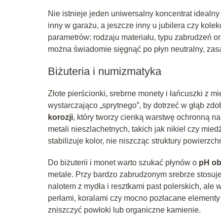
Nie istnieje jeden uniwersalny koncentrat idealny
inny w garażu, a jeszcze inny u jubilera czy kol
parametrów: rodzaju materiału, typu zabrudzeń 
można świadomie sięgnąć po płyn neutralny, zasa
Biżuteria i numizmatyka
Złote pierścionki, srebrne monety i łańcuszki z 
wystarczająco „sprytnego”, by dotrzeć w głąb zdo
korozji
, który tworzy cienką warstwę ochronną na
metali nieszlachetnych, takich jak nikiel czy m
stabilizuje kolor, nie niszcząc struktury powierzchn
Do biżuterii i monet warto szukać płynów o
pH ob
metale. Przy bardzo zabrudzonym srebrze stosuj
nalotem z mydła i resztkami past polerskich, ale
perłami, koralami czy mocno pozłacane elementy 
zniszczyć powłoki lub organiczne kamienie.