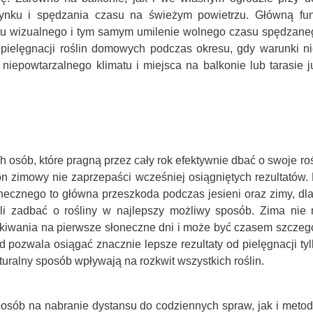
ynku i spędzania czasu na świeżym powietrzu. Główną fun
ektu wizualnego i tym samym umilenie wolnego czasu spędzan
pielęgnacji roślin domowych podczas okresu, gdy warunki n
 niepowtarzalnego klimatu i miejsca na balkonie lub tarasie 
 osób, które pragną przez cały rok efektywnie dbać o swoje roś
n zimowy nie zaprzepaści wcześniej osiągniętych rezultatów.
ecznego to główna przeszkoda podczas jesieni oraz zimy, dl
oli zadbać o rośliny w najlepszy możliwy sposób. Zima nie
kiwania na pierwsze słoneczne dni i może być czasem szczeg
 pozwala osiągać znacznie lepsze rezultaty od pielęgnacji ty
turalny sposób wpływają na rozkwit wszystkich roślin.
posób na nabranie dystansu do codziennych spraw, jak i meto