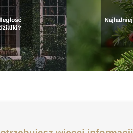
ległość
Najładnie
działki?
otrzebujesz więcej informacj