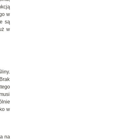
kcją
ego w
ie są
już w
liny.
 Brak
atego
 musi
ólnie
lko w
da na