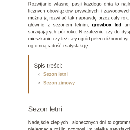
Rozwijanie własnej pasji każdego dnia to na
licznych obowiązków prywatnych i zawodowych
można ją rozwijać tak naprawdę przez cały rok.
głównie z sezonem letnim,
growbox led
umo
sprzyjających pór roku. Niezależnie czy do dys
mieszkaniu czy też cały ogród pełen różnorodnych
ogromną radość i satysfakcję.
Spis treści:
Sezon letni
Sezon zimowy
Sezon letni
Nadejście ciepłych i słonecznych dni to ogromna
pielęgnacja roślin przynosi im wielką satysfa