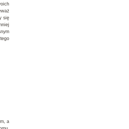
oich
eważ
y się
niej
asnym
 tego
em, a
domu,