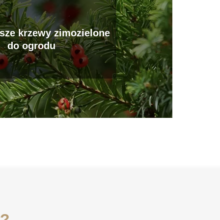
jsze krzewy zimozielone
do ogrodu
i?