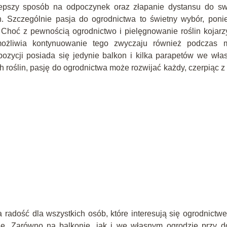
jlepszy sposób na odpoczynek oraz złapanie dystansu do sw
. Szczególnie pasja do ogrodnictwa to świetny wybór, poni
 Choć z pewnością ogrodnictwo i pielęgnowanie roślin kojarz
żliwia kontynuowanie tego zwyczaju również podczas m
pozycji posiada się jedynie balkon i kilka parapetów we wł
 roślin, pasję do ogrodnictwa może rozwijać każdy, czerpiąc z
 radość dla wszystkich osób, które interesują się ogrodnictw
kcję. Zarówno na balkonie, jak i we własnym ogrodzie przy 