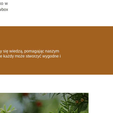
lko w
owbox
imy się wiedzą, pomagając naszym
że każdy może stworzyć wygodne i