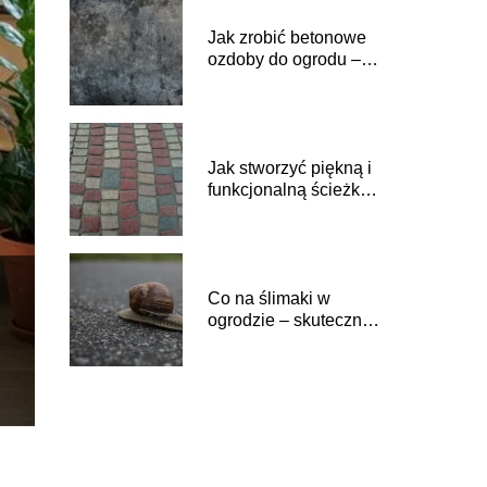
Jak zrobić betonowe
ozdoby do ogrodu –
poradnik dla
początkujących.
Jak stworzyć piękną i
funkcjonalną ścieżkę
w ogrodzie?
Co na ślimaki w
ogrodzie – skuteczne
sposoby na pozbycie
się tych szkodników