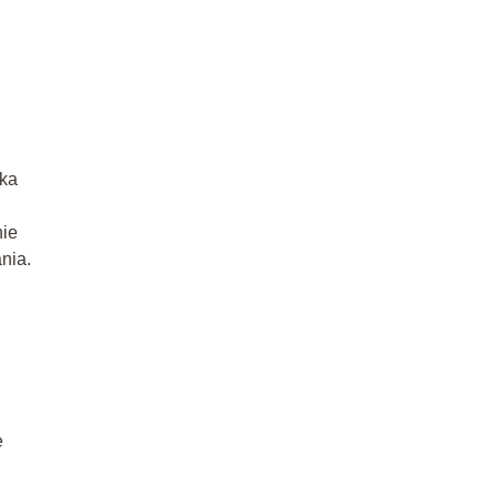
eka
nie
nia.
e