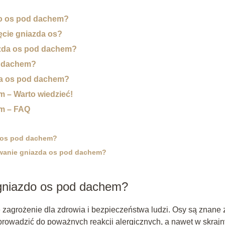
do os pod dachem?
ęcie gniazda os?
azda os pod dachem?
d dachem?
zda os pod dachem?
 – Warto wiedzieć!
em – FAQ
 os pod dachem?
owanie gniazda os pod dachem?
 gniazdo os pod dachem?
agrożenie dla zdrowia i bezpieczeństwa ludzi. Osy są znane 
prowadzić do poważnych reakcji alergicznych, a nawet w skraj