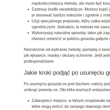
najskuteczniejsza metoda, ale może być kos
Zastosuj środki owadobójcze. Możesz kupić j
je stosować bardzo ostrożnie i zgodnie z ins
Użyj specjalnego preparatu, który zatka wejś
ogrodniczymi. Jednakże, ta metoda nie zawsz
Wykorzystaj naturalne sposoby, takie jak za
również umieścić w pobliżu gniazda gałęzie d
Niezależnie od wybranej metody, pamiętaj o swoi
jak rękawice, maskę i okulary ochronne. Jeśli jed
profesjonalistami.
Jakie kroki podjąć po usunięciu
Po usunięciu gniazda os pod dachem, należy po
uniknąć powrotu os. Oto kilka ważnych wskazówe
Zabezpiecz miejsce, w którym znajdowało się 
które mogą wrócić do swojego dawnego dom