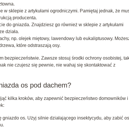
ztowna.
e w sklepie z artykułami ogrodniczymi. Pamiętaj jednak, że mu
trukcją producenta.
cie do gniazda. Znajdziesz go również w sklepie z artykułami
e działa.
pachy, np. olejek miętowy, lawendowy lub eukaliptusowy. Możes
rzewa, które odstraszają osy.
m bezpieczeństwie. Zawsze stosuj środki ochrony osobistej, ta
nak nie czujesz się pewnie, nie wahaj się skontaktować z
 gniazda os pod dachem?
djąć kilka kroków, aby zapewnić bezpieczeństwo domowników i
k:
gniazdo os. Użyj silnie działającego insektycydu, aby zabić os
u.