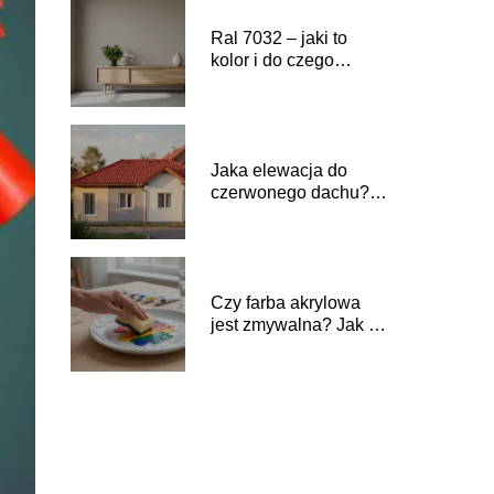
Ral 7032 – jaki to
kolor i do czego
pasuje?
Jaka elewacja do
czerwonego dachu?
Inspiracje i kolory
Czy farba akrylowa
jest zmywalna? Jak ją
prawidłowo czyścić?