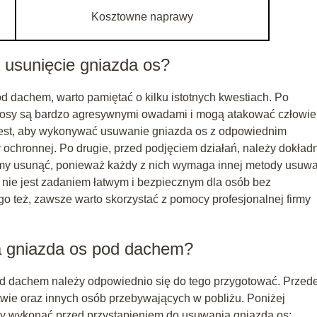
Kosztowne naprawy
 usunięcie gniazda os?
 dachem, warto pamiętać o kilku istotnych kwestiach. Po
e osy są bardzo agresywnymi owadami i mogą atakować człowi
 jest, aby wykonywać usuwanie gniazda os z odpowiednim
 ochronnej. Po drugie, przed podjęciem działań, należy dokład
emy usunąć, ponieważ każdy z nich wymaga innej metody usuwa
 nie jest zadaniem łatwym i bezpiecznym dla osób bez
go też, zawsze warto skorzystać z pomocy profesjonalnej firmy
a gniazda os pod dachem?
pod dachem należy odpowiednio się do tego przygotować. Przed
wie oraz innych osób przebywających w pobliżu. Poniżej
eży wykonać przed przystąpieniem do usuwania gniazda os: